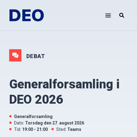
Skip
Gå
til
direkte
indhold
til
DEO
Demokrati
footer
i
Europa
Oplysningsforbundet
DEBAT
Generalforsamling i
DEO 2026
Generalforsamling
Dato:
torsdag den 27. august 2026
Tid:
19:00 - 21:00
Sted:
Teams