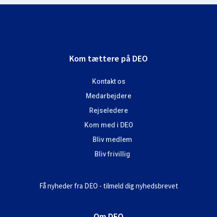
Footer
Kom tættere på DEO
Kontakt os
Medarbejdere
Rejseledere
Kom med i DEO
Bliv medlem
Bliv frivillig
Få nyheder fra DEO - tilmeld dig nyhedsbrevet
Om DEO