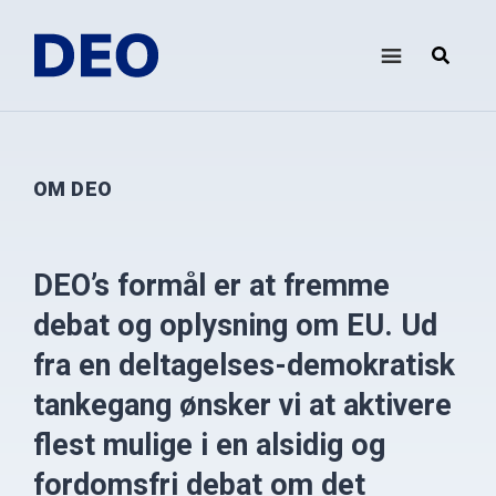
Skip
Gå
Gå
til
direkte
direkte
indhold
til
til
DEO
Demokrati
primær
footer
i
sidebar
Europa
Oplysningsforbundet
OM DEO
DEO’s formål er at fremme
debat og oplysning om EU. Ud
fra en deltagelses-demokratisk
tankegang ønsker vi at aktivere
flest mulige i en alsidig og
fordomsfri debat om det