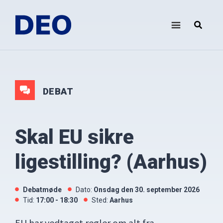
Skip
Gå
til
direkte
indhold
til
DEO
Demokrati
footer
i
Europa
Oplysningsforbundet
DEBAT
Skal EU sikre
ligestilling? (Aarhus)
Debatmøde
Dato:
onsdag den 30. september 2026
Tid:
17:00 - 18:30
Sted:
Aarhus
EU har vedtaget regler om alt fra