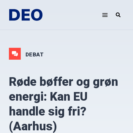
Skip
Gå
til
direkte
indhold
til
DEO
Demokrati
footer
i
Europa
Oplysningsforbundet
DEBAT
Røde bøffer og grøn
energi: Kan EU
handle sig fri?
(Aarhus)