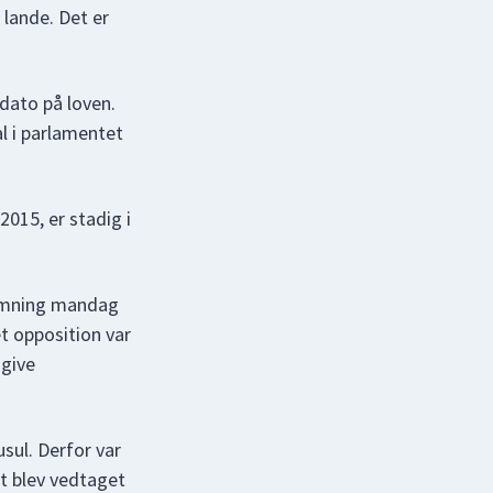
lande. Det er
dato på loven.
al i parlamentet
2015, er stadig i
temning mandag
et opposition var
 give
sul. Derfor var
et blev vedtaget