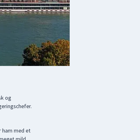
sk og
eringschefer.
er ham med et
 meget mild