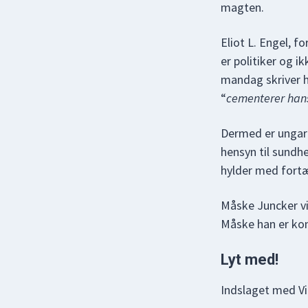
magten.
Eliot L. Engel, 
er politiker og i
mandag skriver ha
“
cementerer hans
Dermed er ungare
hensyn til sundh
hylder med fort
Måske Juncker vi
Måske han er k
Lyt med!
Indslaget med Vi