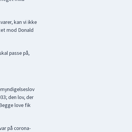
varer, kan vi ikke
gtet mod Donald
skal passe på,
emyndigelseslov
33; den lov, der
Begge love fik
var på corona-