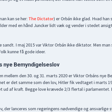
man kan se her:
The Dictator
) er Orbán ikke glad. Hvad han s
lder med en hånd Juncker lidt væk og vender i stedet ansi
ke sandt. I maj 2015 var Viktor Orbán ikke diktator. Men man 
Folk kunne få gode ideer.
ns nye Bemyndigelseslov
n mellem den 30. og 31. marts 2020 er Viktor Orbáns nye B
vnet er det samme som den lov, Hitler fik vedtaget i marts 19
 ud af kraft. Begge love krævede 2/3 flertal i parlamentet. 
lov, der lanceres som regeringens nødvendige og ansvarlige s