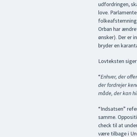
udfordringen, ska
love. Parlamente
folkeafstemninge
Orban har ændret
ønsker). Der er i
bryder en karant
Lovteksten siger
“
Enhver, der offe
der fordrejer ken
måde, der kan hin
“Indsatsen” refer
samme. Oppositio
check til at und
være tilbage i U