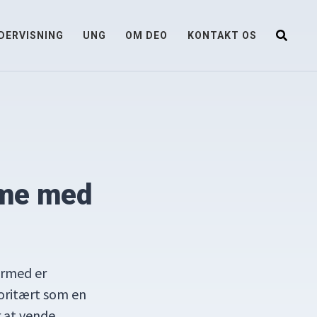
DERVISNING
UNG
OM DEO
KONTAKT OS
mme med
ermed er
toritært som en
r at vende