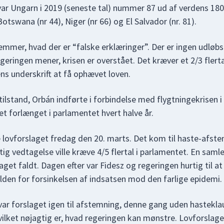
ar Ungarn i 2019 (seneste tal) nummer 87 ud af verdens 180 
otswana (nr 44), Niger (nr 66) og El Salvador (nr. 81).
mmer, hvad der er “falske erklæringer”. Der er ingen udløbs
egeringen mener, krisen er overstået. Det kræver et 2/3 flert
s underskrift at få ophævet loven.
lstand, Orbán indførte i forbindelse med flygtningekrisen i 
vet forlænget i parlamentet hvert halve år.
 lovforslaget fredag den 20. marts. Det kom til haste-afs
tig vedtagelse ville kræve 4/5 flertal i parlamentet. En saml
aget faldt. Dagen efter var Fidesz og regeringen hurtig til at
lden for forsinkelsen af indsatsen mod den farlige epidemi.
ar forslaget igen til afstemning, denne gang uden hasteklau
hvilket nøjagtig er, hvad regeringen kan mønstre. Lovforslag