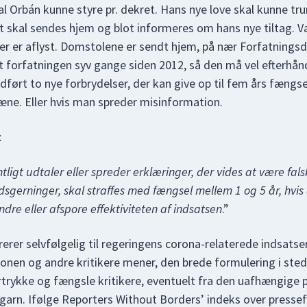
l Orbán kunne styre pr. dekret. Hans nye love skal kunne tru
t skal sendes hjem og blot informeres om hans nye tiltag. V
r er aflyst. Domstolene er sendt hjem, på nær Forfatning
 forfatningen syv gange siden 2012, så den må vel efterhån
ndført to nye forbrydelser, der kan give op til fem års fængse
æne. Eller hvis man spreder misinformation.
:
ntligt udtaler eller spreder erklæringer, der vides at være fals
dsgerninger, skal straffes med fængsel mellem 1 og 5 år, hvis
dre eller afspore effektiviteten af indsatsen
.”
erer selvfølgelig til regeringens corona-relaterede indsatse
nen og andre kritikere mener, den brede formulering i sted
ertrykke og fængsle kritikere, eventuelt fra den uafhængige 
ngarn. Ifølge Reporters Without Borders’ indeks over pressef