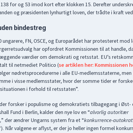
8 for og 53 imod kort efter klokken 15. Derefter underskr
den og præsidenten lynhurtigt loven, der trådte i kraft ve
 uden bindestreg
 ungarere, FN, OSCE, og Europarådet har protesteret mod l
gerretsudvalg har opfordret Kommissionen til at handle, da
æggende værdier om demokrati og retsstat. EU’s retskomm
alt til netmediet Politico (
se artiklen her: Kommissionen h
lger nødretsprocedurerne i alle EU-medlemsstaterne, men 
e i visse medlemsstater, hvor der somme tider er forskel
tuationen i forhold til retsstaten”.
der forsker i populisme og demokratiets tilbagegang i Øst-
ll Fund i Berlin, kalder den nye lov en “
alvorlig autoritær
,
” der ændrer Ungarns system fra et “
konkurrence-autokrati 
“). Når valgene er aflyst, er der jo heller ingen formel konku