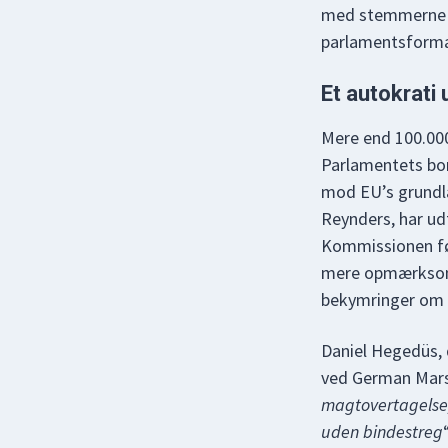
med stemmerne 13
parlamentsforman
Et autokrati
Mere end 100.000
Parlamentets bor
mod EU’s grundl
Reynders, har udt
Kommissionen fø
mere opmærksomm
bekymringer om si
Daniel Hegedüs, 
ved German Marsha
magtovertagelse
uden bindestreg