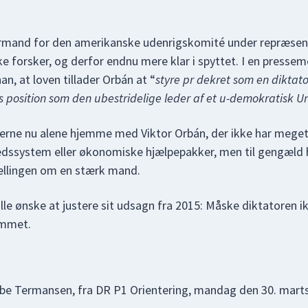
formand for den amerikanske udenrigskomité under repræsen
kke forsker, og derfor endnu mere klar i spyttet. I en presse
n, at loven tillader Orbán at “
styre pr dekret som en diktato
 position som den ubestridelige leder af et u-demokratisk U
rne nu alene hjemme med Viktor Orbán, der ikke har meget
edssystem eller økonomiske hjælpepakker, men til gengæld
ællingen om en stærk mand.
lle ønske at justere sit udsagn fra 2015: Måske diktatoren 
ommet.
be Termansen, fra DR P1 Orientering, mandag den 30. marts