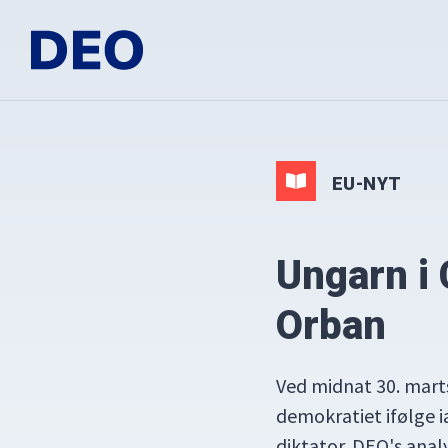
Gå
Skip
Gå
direkte
til
direkte
til
indhold
til
DEO
Demokrati
primær
footer
i
navigation
Europa
Oplysningsforbundet
EU-NYT
Ungarn i
Orban
Ved midnat 30. marts
demokratiet ifølge 
diktator. DEO's anal