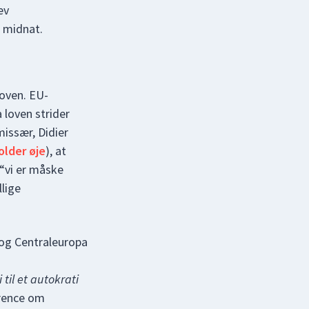
ev
d midnat.
oven. EU-
 loven strider
issær, Didier
older øje
), at
“vi er måske
lige
 og Centraleuropa
til et autokrati
rrence om