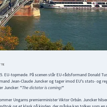
TTE
015. EU-topmøde. På scenen står EU-rådsformand Donald Tu
and Jean-Claude Juncker og tager imod EU’s stats- og reg
er Juncker: “
The dictator is coming!
“
kommer Ungarns premierminister Viktor Orbán. Juncker hils
håndtryk og et klask på kinden, der måske kan tolkes som en