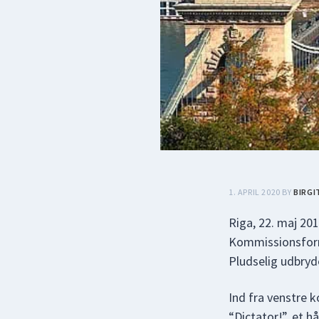
1. APRIL 2020
BY
BIRGI
Riga, 22. maj 2
Kommissionsform
Pludselig udbryd
Ind fra venstre 
“Dictator!”, et 