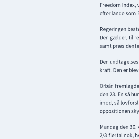
Freedom Index, v
efter lande som B
Regeringen beste
Den gælder, til r
samt præsidenten
Den undtagelsesti
kraft. Den er ble
Orbán fremlagde
den 23. En så hur
imod, så lovforsl
oppositionen sky
Mandag den 30. v
2/3 flertal nok, 