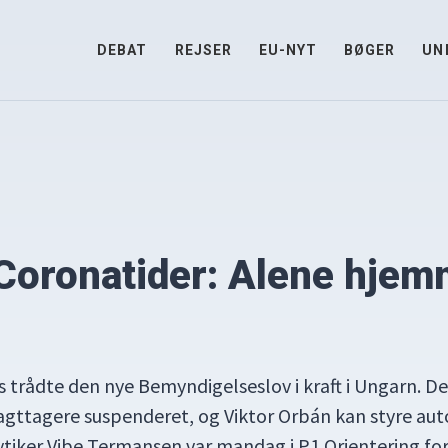
DEBAT
REJSER
EU-NYT
BØGER
UN
 Coronatider: Alene hje
 trådte den nye Bemyndigelseslov i kraft i Ungarn. D
iagttagere suspenderet, og Viktor Orbán kan styre au
ytiker Vibe Termansen var mandag i P1 Orientering fo