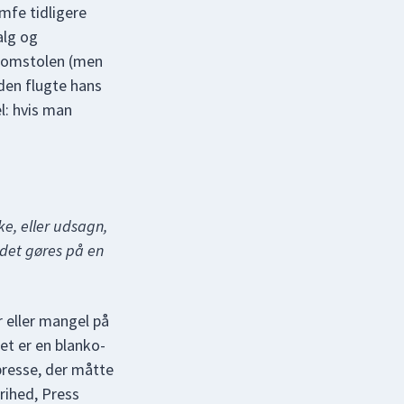
mfe tidligere
alg og
sdomstolen (men
den flugte hans
l: hvis man
ke, eller udsagn,
 det gøres på en
r eller mangel på
et er en blanko-
presse, der måtte
rihed, Press