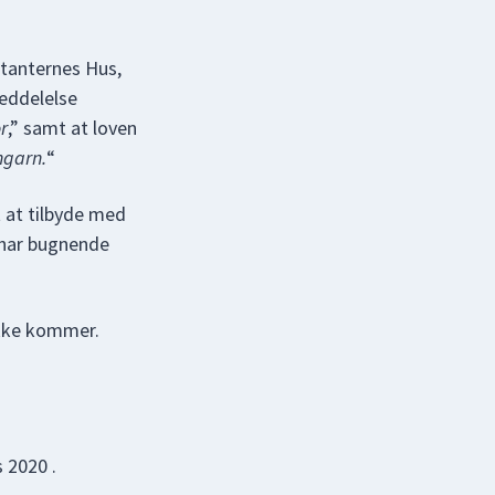
tanternes Hus,
meddelelse
r
,” samt at loven
ngarn.
“
 at tilbyde med
 har bugnende
ikke kommer.
 2020 .