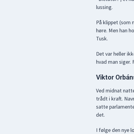
lussing.
På klippet (som 
høre. Men han ho
Tusk.
Det var heller ik
hvad man siger. 
Viktor Orbá
Ved midnat natte
trådt i kraft. Na
satte parlamentet
det.
I følge den nye 