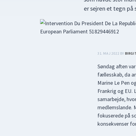
er sejren et tegn på
31. MAJ 2022
BY
BIRGI
Søndag aften va
fællesskab, da a
Marine Le Pen og
Frankrig og EU. 
samarbejde, hvor
medlemslande. Me
fokuserede på soc
konsekvenser for