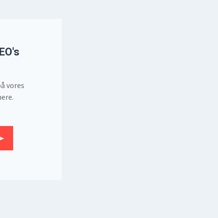
EO's
på vores
ere.
Tilmeld