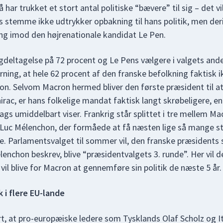
har trukket et stort antal politiske “bævere” til sig – det vi
 stemme ikke udtrykker opbakning til hans politik, men de
g imod den højrenationale kandidat Le Pen.
gdeltagelse på 72 procent og Le Pens vælgere i valgets and
ing, at hele 62 procent af den franske befolkning faktisk ik
. Selvom Macron hermed bliver den første præsident til at
irac, er hans folkelige mandat faktisk langt skrøbeligere, e
dags umiddelbart viser. Frankrig står splittet i tre mellem M
n-Luc Mélenchon, der formåede at få næsten lige så mange
de. Parlamentsvalget til sommer vil, den franske præsidents 
lenchon beskrev, blive “præsidentvalgets 3. runde”. Her vil de
il blive for Macron at gennemføre sin politik de næste 5 år.
k i flere EU-lande
rt, at pro-europæiske ledere som Tysklands Olaf Scholz og I