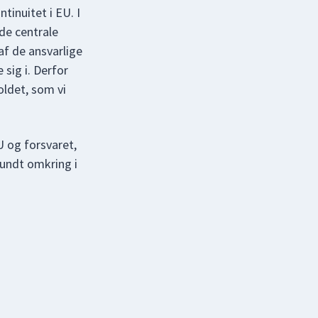
tinuitet i EU. I
de centrale
af de ansvarlige
sig i. Derfor
ldet, som vi
U og forsvaret,
rundt omkring i