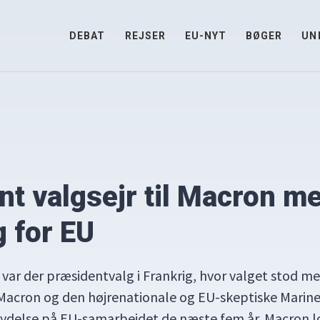
DEBAT
REJSER
EU-NYT
BØGER
UN
t valgsejr til Macron me
 for EU
 var der præsidentvalg i Frankrig, hvor valget stod m
acron og den højrenationale og EU-skeptiske Marine 
lydelse på EU-samarbejdet de næste fem år. Macron 