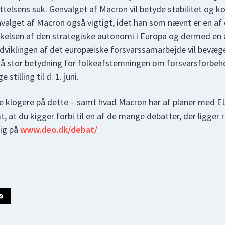
ttelsens suk. Genvalget af Macron vil betyde stabilitet og kon
nvalget af Macron også vigtigt, idet han som nævnt er en af 
yrkelsen af den strategiske autonomi i Europa og dermed en 
udviklingen af det europæiske forsvarssamarbejde vil bevæge 
å stor betydning for folkeafstemningen om forsvarsforbeho
stilling til d. 1. juni.
ve klogere på dette – samt hvad Macron har af planer med E
t, at du kigger forbi til en af de mange debatter, der ligger 
dig på
www.deo.dk/debat/