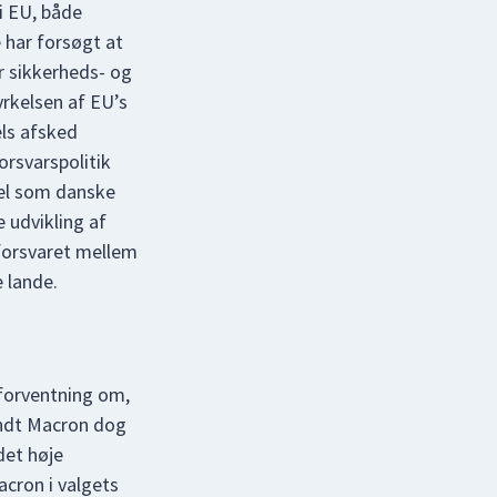
 i EU, både
 har forsøgt at
r sikkerheds- og
yrkelsen af EU’s
els afsked
forsvarspolitik
vel som danske
 udvikling af
 forsvaret mellem
 lande.
 forventning om,
andt Macron dog
det høje
acron i valgets