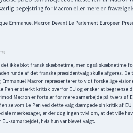
 særlig begejstring for Macron eller mere en fravælgel
TTE
r det ikke blot fransk skæbnetime, men også skæbnetime fo
nden runde af det franske præsidentvalg skulle afgøres. De 
 Emmanuel Macron repræsenterer to vidt forskellige vision
Le Pen er stærkt kritisk overfor EU og ønsker at begrænse 
imod Macron er fortaler for mere samarbejde på tværs af E
n selvom Le Pen ved dette valg dæmpede sin kritik af EU o
iale mærkesager, er der dog ingen tvivl om, at det ville hav
 EU-samarbejdet, hvis hun var blevet valgt.