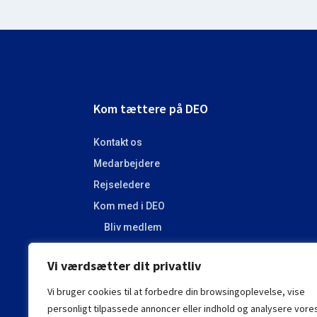
Footer
Kom tættere på DEO
Kontakt os
Medarbejdere
Rejseledere
Kom med i DEO
Bliv medlem
Bliv frivillig
Vi værdsætter dit privatliv
Vi bruger cookies til at forbedre din browsingoplevelse, vise
Få nyheder fra DEO - tilmeld dig nyhedsbrevet
personligt tilpassede annoncer eller indhold og analysere vore