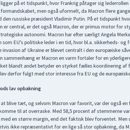
igger på et tidspunkt, hvor Frankrig påtager sig lederrollen
af formandskabet, men også uformelt, da Macron flere gange
 den russiske præsident Vladimir Putin. På et tidspunkt hvo
n er central, er det også Macron, der er primus motor for st
strategiske autonomi. Macron har efter særligt Angela Merk
n som EU’s politiske leder i en tid, hvor bl.a. sikkerheds- og 
e invasion af Ukraine er blevet centralt i den europæiske så
den sammenhæng er Macron en varm fortaler for en yderligere
lket blandt andet betyder en styrket fælles koordinering af
blev derfor fulgt med stor interesse fra EU og de europæiske
rods lav opbakning
l at blive tæt, og selvom Macron var favorit, var der også en
 komme til at overraske. Med 58,5 procent af stemmerne v
med en større margin, end det faktisk blev forventet. Men 
etvis ikke repræsentativt for en lige så stor opbakning, da M