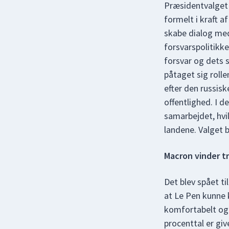
Præsidentvalget l
formelt i kraft 
skabe dialog med
forsvarspolitikke
forsvar og dets 
påtaget sig rolle
efter den russisk
offentlighed. I 
samarbejdet, hvi
landene. Valget 
Macron vinder t
Det blev spået ti
at Le Pen kunne
komfortabelt og 
procenttal er giv