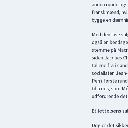
anden runde også 
franskmænd, hvis
bygge en dæmnin
Med den lave val
også en kendsgern
stemme på Macron
siden Jacques Ch
tallene fra i søn
socialisten Jea
Pen i første run
til trods, som Mé
udfordrende det v
Et lettelsens su
Dog er det sikke