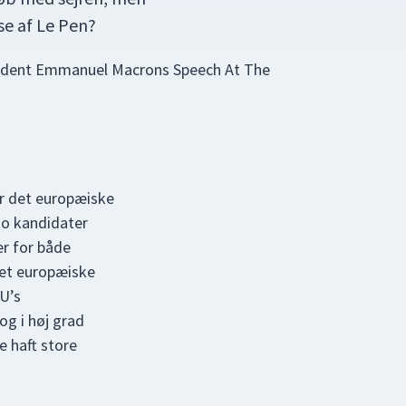
se af Le Pen?
r det europæiske
to kandidater
er for både
det europæiske
U’s
g i høj grad
e haft store