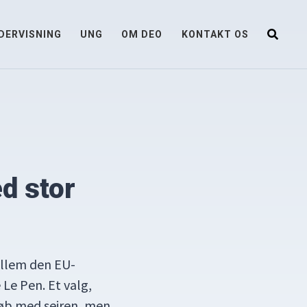
DERVISNING
UNG
OM DEO
KONTAKT OS
d stor
ellem den EU-
Le Pen. Et valg,
løb med sejren, men