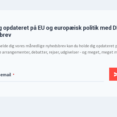
g opdateret på EU og europæisk politik med D
brev
melde dig vores månedlige nyhedsbrev kan du holde dig opdateret 
rrangementer, debatter, rejser, udgivelser - og meget, meget m
 email
*