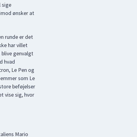
l sige
rimod ønsker at
en runde er det
ke har villet
 blive genvalgt
nd hvad
acron, Le Pen og
 stemmer som Le
store beføjelser
t vise sig, hvor
taliens Mario