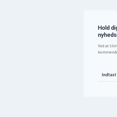
Hold di
nyheds
Ved at til
kommende a
Business
Indtast
Email
*