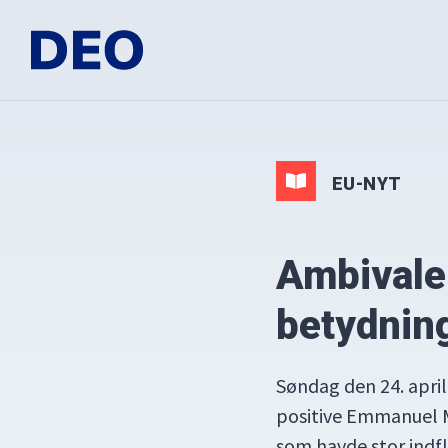
Gå
Skip
Gå
direkte
til
direkte
til
indhold
til
DEO
Demokrati
primær
footer
i
navigation
Europa
Oplysningsforbundet
EU-NYT
Ambivalen
betydning
Søndag den 24. april
positive Emmanuel M
som havde stor indf