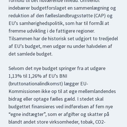
forhold til det nuværende niveau. Omvendt
indebærer budgetforslaget en sammenlægning og
reduktion af den fælleslandbrugsstøtte (CAP) og
EU’s samhørighedspolitik, som har til formål at
fremme udvikling i de fattigere regioner.
Tilsammen har de historisk set udgjort to tredjedel
af EU’s budget, men udgør nu under halvdelen af
det samlede budget.
Selvom det nye budget springer fra at udgøre
1,13% til 1,26% af EU’s BNI
(bruttonationalindkomst) lægger EU-
Kommissionen ikke op til at øge mellemlandendes
bidrag eller optage fælles gæld. I stedet skal
budgettet finansieres ved indførelsen af fem nye
“egne indtægter”, som er afgifter og skatter på
blandt andet store virksomheder, tobak, CO2-