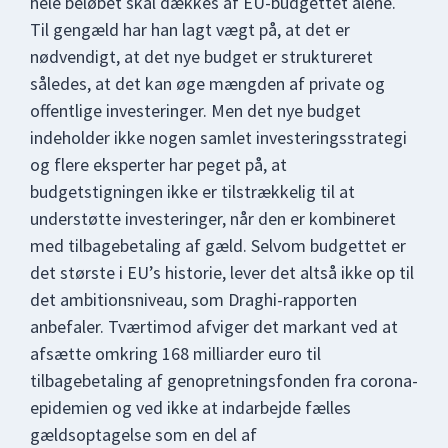
hele beløbet skal dækkes af EU-budgettet alene.
Til gengæld har han lagt vægt på, at det er
nødvendigt, at det nye budget er struktureret
således, at det kan øge mængden af private og
offentlige investeringer. Men det nye budget
indeholder ikke nogen samlet investeringsstrategi
og flere eksperter har peget på, at
budgetstigningen ikke er tilstrækkelig til at
understøtte investeringer, når den er kombineret
med tilbagebetaling af gæld. Selvom budgettet er
det største i EU’s historie, lever det altså ikke op til
det ambitionsniveau, som Draghi-rapporten
anbefaler. Tværtimod afviger det markant ved at
afsætte omkring 168 milliarder euro til
tilbagebetaling af genopretningsfonden fra corona-
epidemien og ved ikke at indarbejde fælles
gældsoptagelse som en del af