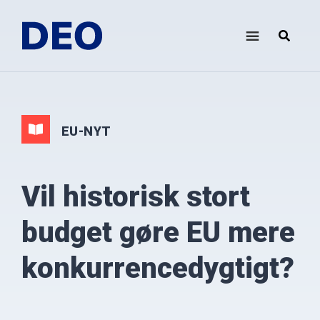
Skip
Gå
til
direkte
indhold
til
DEO
Demokrati
footer
i
Europa
Oplysningsforbundet
EU-NYT
Vil historisk stort
budget gøre EU mere
konkurrencedygtigt?