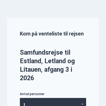
Kom på venteliste til rejsen
Your
Samfundsrejse til
Website
Estland, Letland og
*
Litauen, afgang 3 i
2026
Antal personer
1