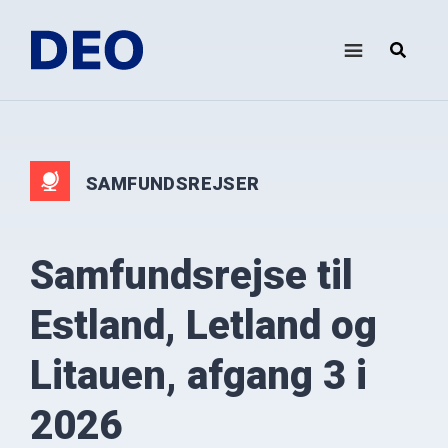
Skip
Gå
til
direkte
indhold
til
DEO
Demokrati
footer
i
Europa
Oplysningsforbundet
SAMFUNDSREJSER
Samfundsrejse til
Estland, Letland og
Litauen, afgang 3 i
2026