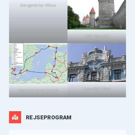
Den gamle by i Vilnius
Tallin Bymuren
Jugendstil I Riga
Baltikumrute via Finland
REJSEPROGRAM