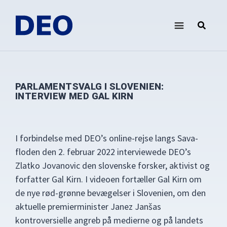
Skip
Gå
Gå
til
direkte
direkte
indhold
til
til
DEO
Demokrati
primær
footer
i
sidebar
Europa
Oplysningsforbundet
PARLAMENTSVALG I SLOVENIEN:
INTERVIEW MED GAL KIRN
I forbindelse med DEO’s online-rejse langs Sava-
floden den 2. februar 2022 interviewede DEO’s
Zlatko Jovanovic den slovenske forsker, aktivist og
forfatter Gal Kirn. I videoen fortæller Gal Kirn om
de nye rød-grønne bevægelser i Slovenien, om den
aktuelle premierminister Janez Janšas
kontroversielle angreb på medierne og på landets