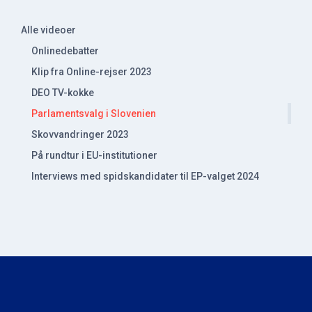
Primær
Alle videoer
Onlinedebatter
Sidebar
Klip fra Online-rejser 2023
DEO TV-kokke
Parlamentsvalg i Slovenien
Skovvandringer 2023
På rundtur i EU-institutioner
Interviews med spidskandidater til EP-valget 2024