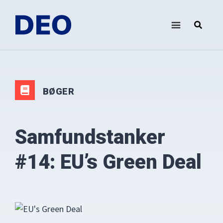
Skip
Gå
til
direkte
indhold
til
DEO
Demokrati
footer
i
Europa
Oplysningsforbundet
BØGER
Samfundstanker
#14: EU’s Green Deal