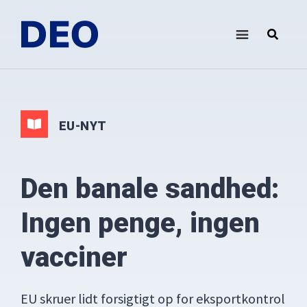
Skip
Gå
til
direkte
indhold
til
DEO
Demokrati
footer
i
Europa
Oplysningsforbundet
EU-NYT
Den banale sandhed:
Ingen penge, ingen
vacciner
EU skruer lidt forsigtigt op for eksportkontrol