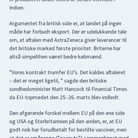
Indien.
Argumentet fra britisk side er, at landet på ingen
måde har forbudt eksport. Der er udelukkende tale
om, at aftalen med AstraZeneca giver leverancer til
det britiske marked første prioritet. Briterne har
altså simpelthen været bedre købmænd.
”Vores kontrakt trumfer EU’s. Det kaldes aftaleret
– det er meget ligetil, ” sagde den britiske
sundhedsminister Matt Hancock til Financial Times
da EU-topmødet den 25.-26. marts blev indledt.
Den afgørende forskel mellem EU på den ene side
og USA og Storbritannien på den anden, er, at EU
godt nok har forudbetalt for bestilte vacciner, men
at det er småpenge (”peanuts”) sammenlignet med