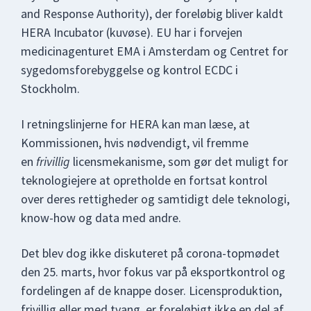
and Response Authority), der foreløbig bliver kaldt
HERA Incubator (kuvøse). EU har i forvejen
medicinagenturet EMA i Amsterdam og Centret for
sygedomsforebyggelse og kontrol ECDC i
Stockholm.
I retningslinjerne for HERA kan man læse, at
Kommissionen, hvis nødvendigt, vil fremme
en
frivillig
licensmekanisme, som gør det muligt for
teknologiejere at opretholde en fortsat kontrol
over deres rettigheder og samtidigt dele teknologi,
know-how og data med andre.
Det blev dog ikke diskuteret på corona-topmødet
den 25. marts, hvor fokus var på eksportkontrol og
fordelingen af de knappe doser. Licensproduktion,
frivillig eller med tvang, er foreløbigt ikke en del af