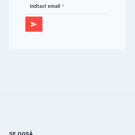
Indtast email
*
Tilmeld
Phone
Number
*
SE OGSÅ