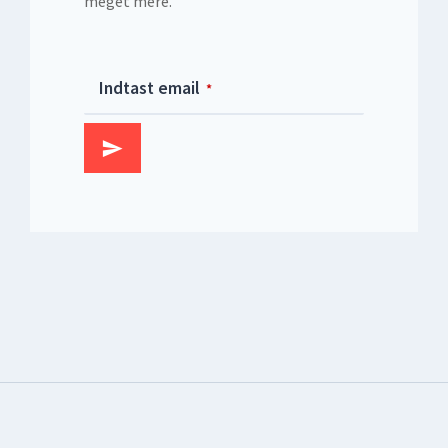
meget mere.
Email
Indtast email
*
Address
*
Tilmeld