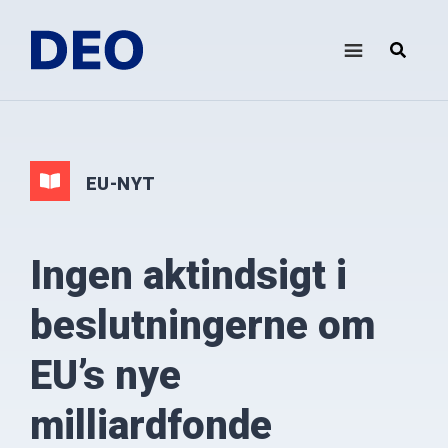
Skip
Gå
til
direkte
indhold
til
DEO
Demokrati
footer
i
Europa
Oplysningsforbundet
EU-NYT
Ingen aktindsigt i
beslutningerne om
EU’s nye
milliardfonde